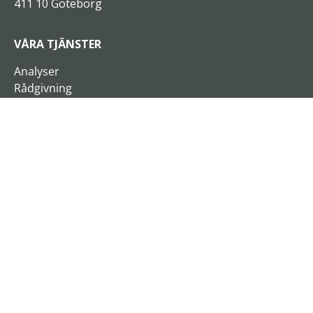
411 10 Göteborg
VÅRA TJÄNSTER
Analyser
Rådgivning
Xplan On Demand
Företagsanpassade utbildningar
Öppna utbildningar
Affärsskolor
Seminarier och föreläsningar
Affärsutvecklingsprogram
Coachning och sparring
Interim Management
LÄS MER
Om Xplan
Kompetensområden